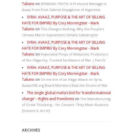
Taliano
on
SPEAKING TRUTH: A Profound Message to
Avaaz from Poet Gabriel Impaglione of Argentina
SYRIA: AVAAZ, PURPOSE & THE ART OF SELLING
HATE FOR EMPIRE/ By Cory Morningstar - Mark
Taliano
on
This Changes Nothing. Why the People’s
Climate March Guarantees Climate Catastrophe
SYRIA: AVAAZ, PURPOSE & THE ART OF SELLING
HATE FOR EMPIRE/ By Cory Morningstar - Mark
Taliano
on
Imperialist Pimps of Militarism, Protectors
of the Oligarchy, Trusted Facilitators of War | Part IV
SYRIA: AVAAZ, PURPOSE & THE ART OF SELLING
HATE FOR EMPIRE/ By Cory Morningstar - Mark
Taliano
on
On the Eve of an Illegal Attack on Syria,
Avaaz/350.org Board Members Beat the Drums of War
The single global mafia’s bid for ‘transformational
change’ – Rights and Freedoms
on
The Manufacturing
of Greta Thunberg – for Consent: They Mean Business
[Volume II, Act IV]
ARCHIVES