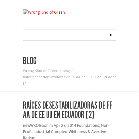
BLOG
Wrong Kind of Green
blog
Raíces desestabilizadoras de FF AA de EE UU en Ecuador
[2]
RAÍCES DESESTABILIZADORAS DE FF
AA DE EE UU EN ECUADOR [2]
newWKOGadnim
Apr 28, 2014
Foundations
,
Non-
Profit Industrial Complex
,
Whiteness & Aversive
Racism