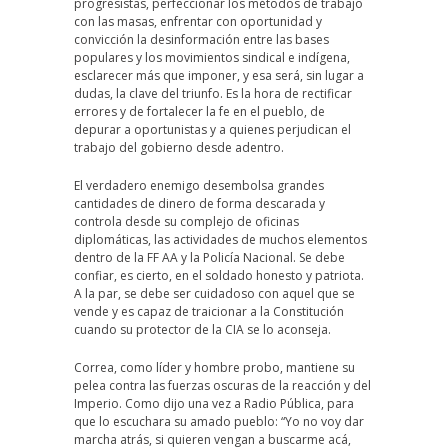
progresistas, perfeccionar los métodos de trabajo
con las masas, enfrentar con oportunidad y
convicción la desinformación entre las bases
populares y los movimientos sindical e indígena,
esclarecer más que imponer, y esa será, sin lugar a
dudas, la clave del triunfo. Es la hora de rectificar
errores y de fortalecer la fe en el pueblo, de
depurar a oportunistas y a quienes perjudican el
trabajo del gobierno desde adentro.
El verdadero enemigo desembolsa grandes
cantidades de dinero de forma descarada y
controla desde su complejo de oficinas
diplomáticas, las actividades de muchos elementos
dentro de la FF AA y la Policía Nacional. Se debe
confiar, es cierto, en el soldado honesto y patriota.
A la par, se debe ser cuidadoso con aquel que se
vende y es capaz de traicionar a la Constitución
cuando su protector de la CIA se lo aconseja.
Correa, como líder y hombre probo, mantiene su
pelea contra las fuerzas oscuras de la reacción y del
Imperio. Como dijo una vez a Radio Pública, para
que lo escuchara su amado pueblo: “Yo no voy dar
marcha atrás, si quieren vengan a buscarme acá,