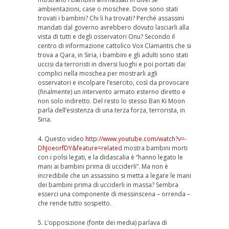
ambientazioni, case o moschee. Dove sono stati
trovati i bambini? Chi li ha trovati? Perché assassini
mandati dal governo avrebbero dovuto lasciarli alla
vista di tutti e degli osservatori Onu? Secondo il
centro di informazione cattolico Vox Clamantis che si
trova a Qara, in Siria, i bambini e gli adulti sono stati
uccisi da terroristi in diversi luoghi e poi portati dai
complici nella moschea per mostrarli agli
osservatori e incolpare l’esercito, così da provocare
(finalmente) un intervento armato esterno diretto e
non solo indiretto. Del resto lo stesso Ban Ki Moon
parla dell’esistenza di una terza forza, terrorista, in
Siria.
4. Questo video
http://www.youtube.com/watch?v=-
DhJoeorfDY&feature=related
mostra bambini morti
con i polsi legati, e la didascalia è “hanno legato le
mani ai bambini prima di ucciderli”. Ma non è
incredibile che un assassino si metta a legare le mani
dei bambini prima di ucciderli in massa? Sembra
esserci una componente di messinscena – orrenda –
che rende tutto sospetto.
5. L’opposizione (fonte dei media) parlava di