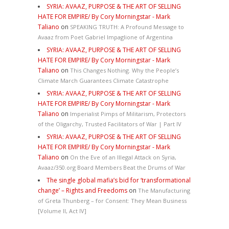
SYRIA: AVAAZ, PURPOSE & THE ART OF SELLING
HATE FOR EMPIRE/ By Cory Morningstar - Mark
Taliano
on
SPEAKING TRUTH: A Profound Message to
Avaaz from Poet Gabriel Impaglione of Argentina
SYRIA: AVAAZ, PURPOSE & THE ART OF SELLING
HATE FOR EMPIRE/ By Cory Morningstar - Mark
Taliano
on
This Changes Nothing. Why the People’s
Climate March Guarantees Climate Catastrophe
SYRIA: AVAAZ, PURPOSE & THE ART OF SELLING
HATE FOR EMPIRE/ By Cory Morningstar - Mark
Taliano
on
Imperialist Pimps of Militarism, Protectors
of the Oligarchy, Trusted Facilitators of War | Part IV
SYRIA: AVAAZ, PURPOSE & THE ART OF SELLING
HATE FOR EMPIRE/ By Cory Morningstar - Mark
Taliano
on
On the Eve of an Illegal Attack on Syria,
Avaaz/350.org Board Members Beat the Drums of War
The single global mafia’s bid for ‘transformational
change’ – Rights and Freedoms
on
The Manufacturing
of Greta Thunberg – for Consent: They Mean Business
[Volume II, Act IV]