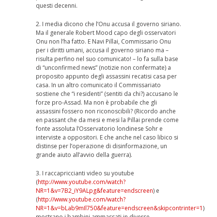
questi decenni.
2. I media dicono che l’Onu accusa il governo siriano.
Ma il generale Robert Mood capo degli osservatori
Onu non l’ha fatto. E Navi Pillai, Commissario Onu
per i diritti umani, accusa il governo siriano ma –
risulta perfino nel suo comunicato! – lo fa sulla base
di “unconfirmed news” (notizie non confermate) a
proposito appunto degli assassini recatisi casa per
casa. In un altro comunicato il Commissariato
sostiene che “i residenti” (sentiti da chi?) accusano le
forze pro-Assad. Ma non è probabile che gli
assassini fossero non riconoscibili? (Ricordo anche
en passant che da mesi e mesi la Pillai prende come
fonte assoluta l’Osservatorio londinese Sohr e
interviste a oppositori. E che anche nel caso libico si
distinse per l’operazione di disinformazione, un
grande aiuto all’avvio della guerra).
3. I raccapriccianti video su youtube
(
http://www.youtube.com/watch?
NR=1&v=7B2_iY9ALpg&feature=endscreen
) e
(
http://www.youtube.com/watch?
NR=1&v=bLab9mIl750&feature=endscreen&skipcontrinter=1
)
mostrano i bambini ammassati in diverse