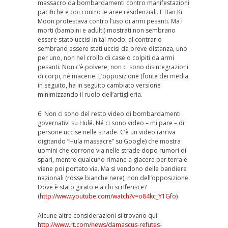
massacro da bombardamenti contro manifestazioni
pacifiche e poi contro le aree residenziali. E Ban Ki
Moon protestava contro l’uso di armi pesanti. Ma i
morti (bambini e adulti) mostrati non sembrano
essere stato uccisi in tal modo: al contrario
sembrano essere stati uccisi da breve distanza, uno
per uno, non nel crollo di case o colpiti da armi
pesanti. Non c’è polvere, non ci sono disintegrazioni
di corpi, né macerie. L’opposizione (fonte dei media
in seguito, ha in seguito cambiato versione
minimizzando il ruolo dell’artiglieria.
6. Non ci sono del resto video di bombardamenti
governativi su Hulé. Né ci sono video – mi pare – di
persone uccise nelle strade. C’è un video (arriva
digitando “Hula massacre” su Google) che mostra
uomini che corrono via nelle strade dopo rumori di
spari, mentre qualcuno rimane a giacere per terra e
viene poi portato via. Ma si vendono delle bandiere
nazionali (rosse bianche nere), non dell’opposizione.
Dove è stato girato e a chi si riferisce?
(
http://www.youtube.com/watch?v=o84kc_Y1Gfo
)
Alcune altre considerazioni si trovano qui:
http://www.rt.com/news/damascus-refutes-