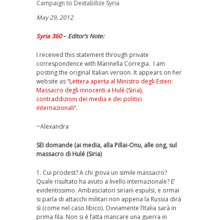
Campaign to Destabilize Syria
May 29, 2012
Syria 360
–
Editor’s Note:
I received this statement through private
correspondence with Marinella Corregia. I am
posting the original Italian version. It appears on her
website as
“Lettera aperta al Ministro degli Esteri:
Massacro degli innocenti a Hulé (Siria),
contraddizioni dei media e dei politici
internazionali”
.
~Alexandra
SEI domande (ai media, alla Pillai-Onu, alle ong, sul
massacro di Hulé (Siria)
1. Cui prodest? A chi giova un simile massacro?
Quale risultato ha avuto a livello internazionale? E’
evidentissimo. Ambasciatori siriani espulsi, e ormai
si parla di attacchi militari non appena la Russia dirà
sì (come nel caso libico). Ovviamente l’Italia sarà in
prima fila. Non si è fatta mancare una guerra in